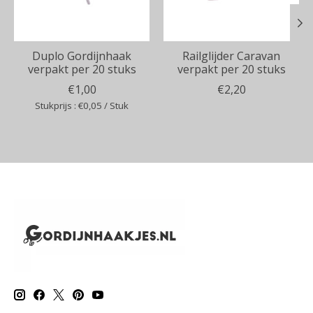
Duplo Gordijnhaak
Railglijder Caravan
verpakt per 20 stuks
verpakt per 20 stuks
€1,00
€2,20
Stukprijs : €0,05 / Stuk