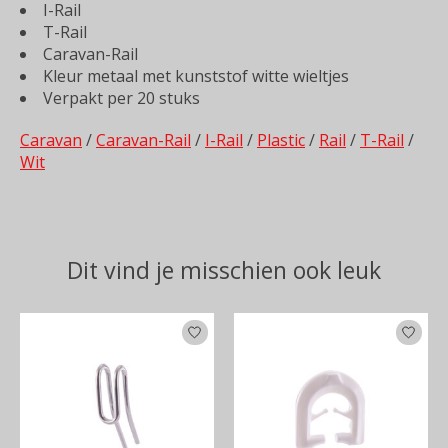
I-Rail
T-Rail
Caravan-Rail
Kleur metaal met kunststof witte wieltjes
Verpakt per 20 stuks
Caravan
/
Caravan-Rail
/
I-Rail
/
Plastic
/
Rail
/
T-Rail
/
Wit
Dit vind je misschien ook leuk
Items van productcarrousel