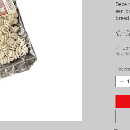
Deze r
een b
breed
De be
Op 
dezelfd
Hoeveel