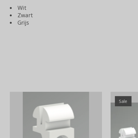
Wit
Zwart
Grijs
Items van productcarrousel
Sale