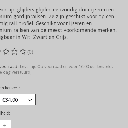
ordijn glijders glijden eenvoudig door ijzeren en
ium gordijnrailsen. Ze zijn geschikt voor op een
ig rail profiel. Geschikt voor ijzeren en
nium railsen van de meest voorkomende merken.
jgbaar in Wit, Zwart en Grijs.
(0)
oordeling van dit product is
0
van de 5
voorraad
(Levertijd:Op voorraad en voor 16.00 uur besteld,
e dag verstuurd)
en keuze:
*
heid: