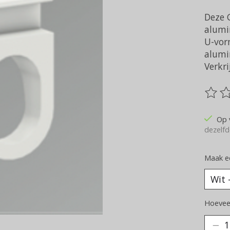
Deze G
alumin
U-vorm
alumi
Verkri
De be
Op 
dezelfd
Maak e
Hoeveel