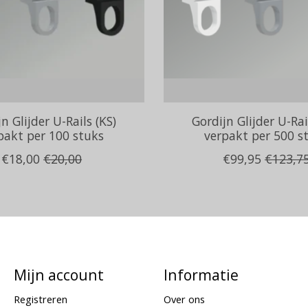
n Glijder U-Rails (KS)
Gordijn Glijder U-Rai
pakt per 100 stuks
verpakt per 500 s
€18,00
€20,00
€99,95
€123,7
Mijn account
Informatie
Registreren
Over ons