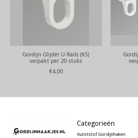
Gordijn Glijder U-Rails (KS)
Gordij
verpakt per 20 stuks
ver
€4,00
Categorieën
Kunststof Gordijnhaken